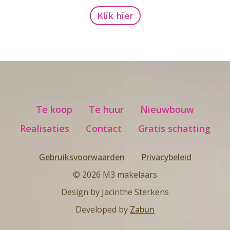
Klik hier
Te koop
Te huur
Nieuwbouw
Realisaties
Contact
Gratis schatting
Gebruiksvoorwaarden
Privacybeleid
© 2026 M3 makelaars
Design by Jacinthe Sterkens
Developed by
Zabun