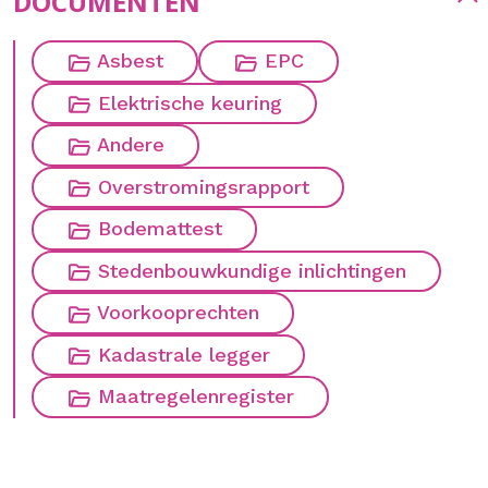
DOCUMENTEN
Asbest
EPC
Elektrische keuring
Andere
Overstromingsrapport
Bodemattest
Stedenbouwkundige inlichtingen
Voorkooprechten
Kadastrale legger
Maatregelenregister