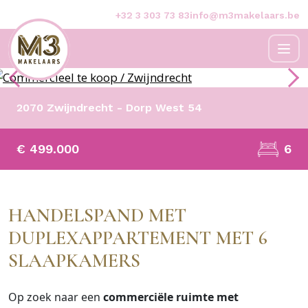
+32 3 303 73 83
info@m3makelaars.be
2070 Zwijndrecht - Dorp West 54
6
€ 499.000
HANDELSPAND MET
DUPLEXAPPARTEMENT MET 6
SLAAPKAMERS
Op zoek naar een
commerciële ruimte met