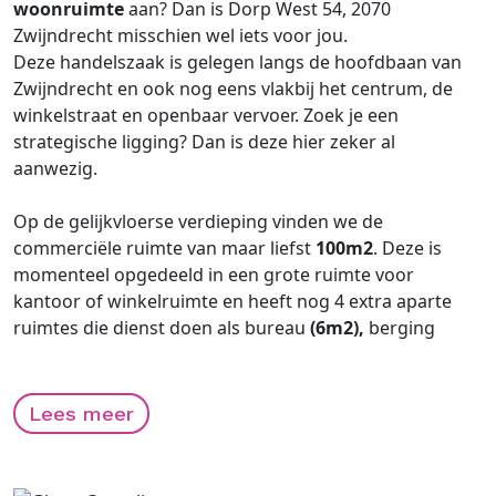
woonruimte
aan? Dan is Dorp West 54, 2070
Zwijndrecht misschien wel iets voor jou.
Deze handelszaak is gelegen langs de hoofdbaan van
Zwijndrecht en ook nog eens vlakbij het centrum, de
winkelstraat en openbaar vervoer. Zoek je een
strategische ligging? Dan is deze hier zeker al
aanwezig.
Op de gelijkvloerse verdieping vinden we de
commerciële ruimte van maar liefst
100m2
. Deze is
momenteel opgedeeld in een grote ruimte voor
kantoor of winkelruimte en heeft nog 4 extra aparte
ruimtes die dienst doen als bureau
(6m2),
berging
(5m2)
, toilet en magazijn
(7m2)
. Bij deze commerciële
ruimte bevindt zich aansluitend ook nog een grote
garage
van
50m2
. Deze kan ook gebruikt worden als
Lees meer
opslagplaats of magazijn. De garage staat in
rechtstreeks contact met de commerciële ruimte.