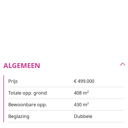
geven.
Als extra troef is er ook nog een gezellige
tuin met
terras
aanwezig.
Technisch:
EPC: 140 kWh/m2jaar, energiezuinig
Zonnepanelen aanwezig
Airco in woonkamer en keuken
ALGEMEEN
Wg, Vg, Gvv, Gmo, Gvkr
G-&P-Score: A&A
Prijs
€ 499.000
Totale opp. grond
408 m²
Interesse? Maak dan snel je afspraak op 03 369 70 33.
Bewoonbare opp.
430 m²
Beglazing
Dubbele